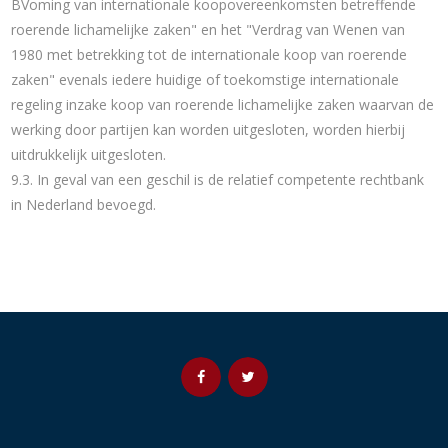
BVoming van internationale koopovereenkomsten betreffende
roerende lichamelijke zaken" en het "Verdrag van Wenen van
1980 met betrekking tot de internationale koop van roerende
zaken" evenals iedere huidige of toekomstige internationale
regeling inzake koop van roerende lichamelijke zaken waarvan de
werking door partijen kan worden uitgesloten, worden hierbij
uitdrukkelijk uitgesloten.
9.3. In geval van een geschil is de relatief competente rechtbank
in Nederland bevoegd.