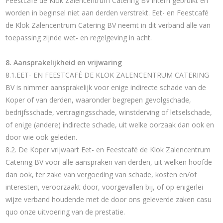
Feestcafé de Klok Zalencentrum Catering BV intern gebruikt en
worden in beginsel niet aan derden verstrekt. Eet- en Feestcafé
de Klok Zalencentrum Catering BV neemt in dit verband alle van
toepassing zijnde wet- en regelgeving in acht.
8. Aansprakelijkheid en vrijwaring
8.1.EET- EN FEESTCAFÉ DE KLOK ZALENCENTRUM CATERING
BV is nimmer aansprakelijk voor enige indirecte schade van de
Koper of van derden, waaronder begrepen gevolgschade,
bedrijfsschade, vertragingsschade, winstderving of letselschade,
of enige (andere) indirecte schade, uit welke oorzaak dan ook en
door wie ook geleden.
8.2. De Koper vrijwaart Eet- en Feestcafé de Klok Zalencentrum
Catering BV voor alle aanspraken van derden, uit welken hoofde
dan ook, ter zake van vergoeding van schade, kosten en/of
interesten, veroorzaakt door, voorgevallen bij, of op enigerlei
wijze verband houdende met de door ons geleverde zaken casu
quo onze uitvoering van de prestatie.